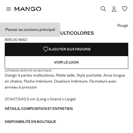
Choisissez une couleur
Couleur Rouge sélectionnée
Couleur Chocolat
Rouge
Passer au contenu principal
POCHETTE À PERLES MULTICOLORES
899,00 MAD
Prix actuel [899,00 MAD ]
AJOUTER AUX FAVORIS
VOIR LE LOOK
LIVRAISON GRATUITE EN BOUTIQUE
Design à perles multicolores. Petite taille. Style pochette. Anse longue
en chaîne. Poche intérieure. Doublure intérieure. Fermeture avec
anneau à pression
27.0x17.0x10.0 cm (Long x Grand x Large)
DÉTAILS, COMPOSITION ET ENTRETIEN
DISPONIBILITÉ EN BOUTIQUE