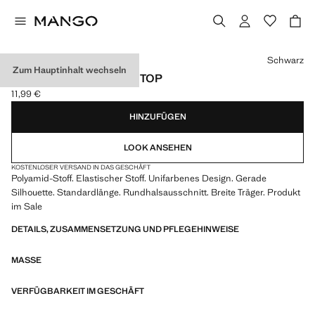
Wählen Sie eine Farbe
Schwarz
Zum Hauptinhalt wechseln
EINFARBIGES TRÄGERTOP
11,99 €
Aktueller Preis [11,99 € ]
HINZUFÜGEN
LOOK ANSEHEN
KOSTENLOSER VERSAND IN DAS GESCHÄFT
Polyamid-Stoff. Elastischer Stoff. Unifarbenes Design. Gerade
Silhouette. Standardlänge. Rundhalsausschnitt. Breite Träger. Produkt
im Sale
DETAILS, ZUSAMMENSETZUNG UND PFLEGEHINWEISE
MASSE
VERFÜGBARKEIT IM GESCHÄFT