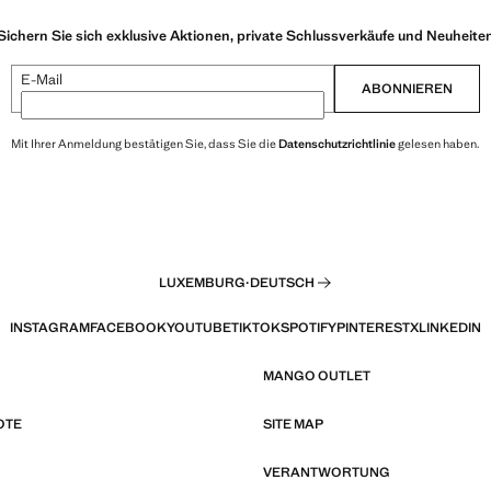
Sichern Sie sich exklusive Aktionen, private Schlussverkäufe und Neuheite
E-Mail
ABONNIEREN
Mit Ihrer Anmeldung bestätigen Sie, dass Sie die
Datenschutzrichtlinie
gelesen haben.
LUXEMBURG
·
DEUTSCH
INSTAGRAM
FACEBOOK
YOUTUBE
TIKTOK
SPOTIFY
PINTEREST
X
LINKEDIN
MANGO OUTLET
OTE
SITE MAP
VERANTWORTUNG