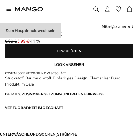
Wählen Sie eine Farbe
Mittelgrau meliert
Zum Hauptinhalt wechseln
STRICKSTRUMPFHOSE
6,99 €
5,99 €
-14 %
Ausgangspreis durchgestrichen [6,99 € ]
Aktueller Preis [5,99 € ]
HINZUFÜGEN
LOOK ANSEHEN
KOSTENLOSER VERSAND IN DAS GESCHÄFT
Strickstoff. Baumwollstoff. Einfarbiges Design. Elastischer Bund.
Produkt im Sale
DETAILS, ZUSAMMENSETZUNG UND PFLEGEHINWEISE
VERFÜGBARKEIT IM GESCHÄFT
UNTERWÄSCHE UND SOCKEN
STRÜMPFE