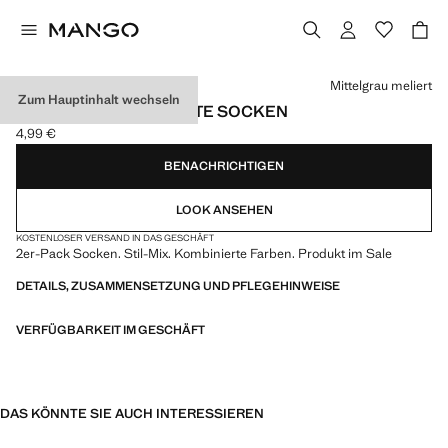
Wählen Sie eine Farbe
Mittelgrau meliert
Zum Hauptinhalt wechseln
2ER-PACK GEMUSTERTE SOCKEN
4,99 €
Aktueller Preis [4,99 € ]
BENACHRICHTIGEN
LOOK ANSEHEN
KOSTENLOSER VERSAND IN DAS GESCHÄFT
2er-Pack Socken. Stil-Mix. Kombinierte Farben. Produkt im Sale
DETAILS, ZUSAMMENSETZUNG UND PFLEGEHINWEISE
VERFÜGBARKEIT IM GESCHÄFT
DAS KÖNNTE SIE AUCH INTERESSIEREN