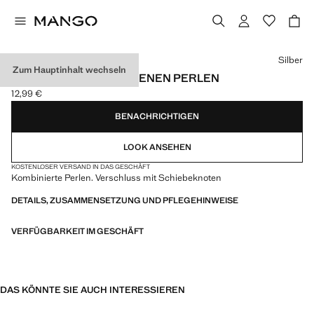
Wählen Sie eine Farbe
Silber
Zum Hauptinhalt wechseln
KETTE MIT VERSCHIEDENEN PERLEN
12,99 €
Aktueller Preis [12,99 € ]
BENACHRICHTIGEN
LOOK ANSEHEN
KOSTENLOSER VERSAND IN DAS GESCHÄFT
Kombinierte Perlen. Verschluss mit Schiebeknoten
DETAILS, ZUSAMMENSETZUNG UND PFLEGEHINWEISE
VERFÜGBARKEIT IM GESCHÄFT
DAS KÖNNTE SIE AUCH INTERESSIEREN