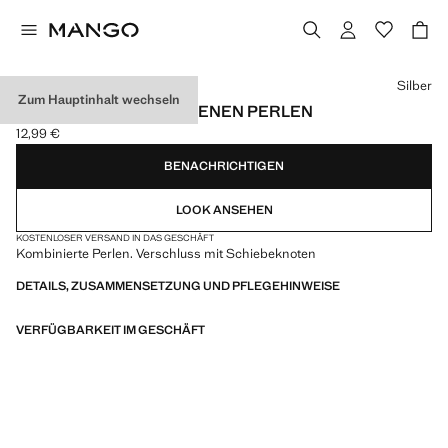
Wählen Sie eine Farbe
Silber
Zum Hauptinhalt wechseln
KETTE MIT VERSCHIEDENEN PERLEN
12,99 €
Aktueller Preis [12,99 € ]
BENACHRICHTIGEN
LOOK ANSEHEN
KOSTENLOSER VERSAND IN DAS GESCHÄFT
Kombinierte Perlen. Verschluss mit Schiebeknoten
DETAILS, ZUSAMMENSETZUNG UND PFLEGEHINWEISE
VERFÜGBARKEIT IM GESCHÄFT