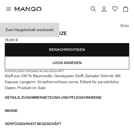
Wählen Sie eine Farbe
Grün
Zum Hauptinhalt wechseln
STEPPJACKE MIT KAPUZE
18,99 €
Aktueller Preis [18,99 € ]
BENACHRICHTIGEN
LOOK ANSEHEN
KOSTENLOSER VERSAND IN DAS GESCHÄFT
Stoff aus 100 % Baumwolle. Gesteppter Stoff. Gerader Schnitt. Mit
Kapuze. Langarm. Knopfverschluss vorne. Etikett für persönliche
Daten. Produkt im Sale
DETAILS, ZUSAMMENSETZUNG UND PFLEGEHINWEISE
MASSE
VERFÜGBARKEIT IM GESCHÄFT