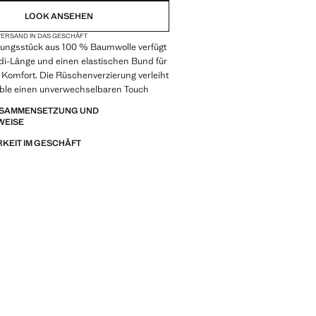
LOOK ANSEHEN
ERSAND IN DAS GESCHÄFT
dungsstück aus 100 % Baumwolle verfügt
di-Länge und einen elastischen Bund für
 Komfort. Die Rüschenverzierung verleiht
le einen unverwechselbaren Touch
ZUSAMMENSETZUNG UND
WEISE
KEIT IM GESCHÄFT