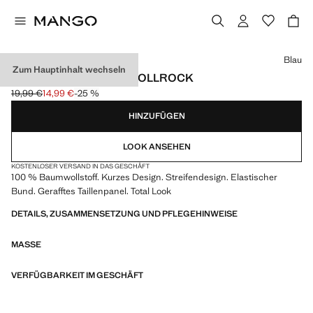
Wählen Sie eine Farbe
Blau
Zum Hauptinhalt wechseln
GESTREIFTER BAUMWOLLROCK
19,99 €
14,99 €
-25 %
Ausgangspreis durchgestrichen [19,99 € ]
Aktueller Preis [14,99 € ]
HINZUFÜGEN
LOOK ANSEHEN
KOSTENLOSER VERSAND IN DAS GESCHÄFT
100 % Baumwollstoff. Kurzes Design. Streifendesign. Elastischer
Bund. Gerafftes Taillenpanel. Total Look
DETAILS, ZUSAMMENSETZUNG UND PFLEGEHINWEISE
MASSE
VERFÜGBARKEIT IM GESCHÄFT