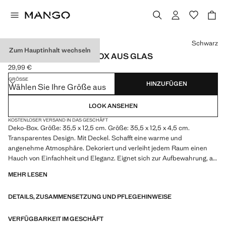
Wählen Sie eine Farbe
Schwarz
Zum Hauptinhalt wechseln
MITTLERE SCHMUCKBOX AUS GLAS
29,99 €
Aktueller Preis [29,99 € ]
GRÖSSE
HINZUFÜGEN
Wählen Sie Ihre Größe aus
LOOK ANSEHEN
KOSTENLOSER VERSAND IN DAS GESCHÄFT
Deko-Box. Größe: 35,5 x 12,5 cm. Größe: 35,5 x 12,5 x 4,5 cm.
Transparentes Design. Mit Deckel. Schafft eine warme und
angenehme Atmosphäre. Dekoriert und verleiht jedem Raum einen
Hauch von Einfachheit und Eleganz. Eignet sich zur Aufbewahrung, als
Schmuckschachtel und als Dekorationsgegenstand. In verschiedenen
MEHR LESEN
Größen erhältlich. Mit weiteren Artikeln aus der Kollektion
kombinierbar
DETAILS, ZUSAMMENSETZUNG UND PFLEGEHINWEISE
VERFÜGBARKEIT IM GESCHÄFT