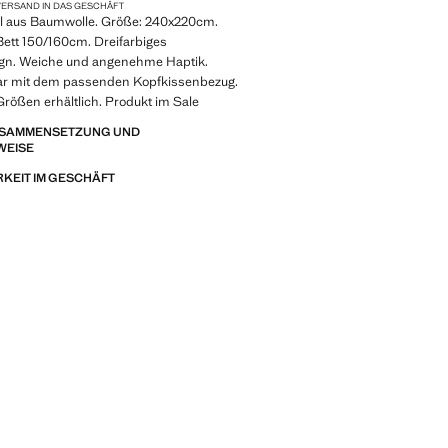
ERSAND IN DAS GESCHÄFT
l aus Baumwolle. Größe: 240x220cm.
Bett 150/160cm. Dreifarbiges
ign. Weiche und angenehme Haptik.
r mit dem passenden Kopfkissenbezug.
Größen erhältlich. Produkt im Sale
ZUSAMMENSETZUNG UND
WEISE
KEIT IM GESCHÄFT