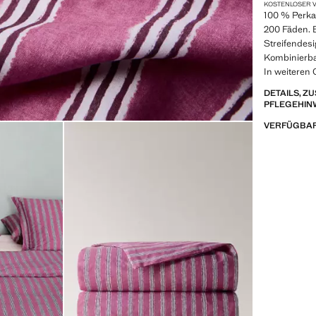
KOSTENLOSER V
100 % Perka
200 Fäden. 
Streifendes
Kombinierba
In weiteren 
DETAILS, 
PFLEGEHIN
VERFÜGBAR