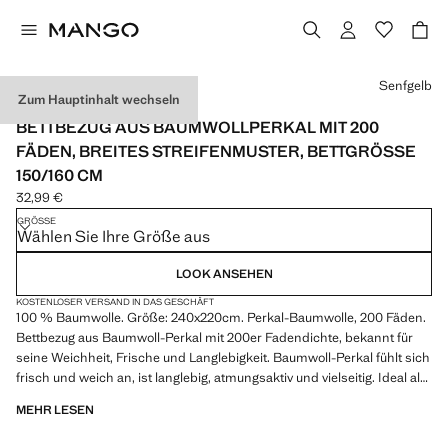
Wählen Sie eine Farbe
Senfgelb
Zum Hauptinhalt wechseln
BAUMWOLL-PERKAL
BETTBEZUG AUS BAUMWOLLPERKAL MIT 200
FÄDEN, BREITES STREIFENMUSTER, BETTGRÖSSE 1
50/160 CM
32,99 €
Aktueller Preis [32,99 € ]
GRÖSSE
Wählen Sie Ihre Größe aus
LOOK ANSEHEN
KOSTENLOSER VERSAND IN DAS GESCHÄFT
100 % Baumwolle. Größe: 240x220cm. Perkal-Baumwolle, 200 Fäden.
Bettbezug aus Baumwoll-Perkal mit 200er Fadendichte, bekannt für
seine Weichheit, Frische und Langlebigkeit. Baumwoll-Perkal fühlt sich
frisch und weich an, ist langlebig, atmungsaktiv und vielseitig. Ideal als
Grundausstattung. In zwei Farben erhältlich. Lässt sich mit weiteren
MEHR LESEN
Produkten aus der Kollektion kombinieren. Dieses Produkt enthält
keine Kissenbezüge. Produkt im Sale