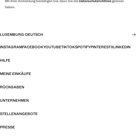
Mit Ihrer Anmeldung bestätigen Sie, dass Sie die
Datenschutzrichtlinie
gelesen
haben.
LUXEMBURG
·
DEUTSCH
INSTAGRAM
FACEBOOK
YOUTUBE
TIKTOK
SPOTIFY
PINTEREST
X
LINKEDIN
HILFE
MEINE EINKÄUFE
RÜCKGABEN
UNTERNEHMEN
STELLENANGEBOTE
PRESSE