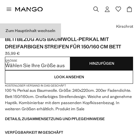
Wählen Sie eine Farbe
Kirschrot
Zum Hauptinhalt wechseln
MADE IN SPAIN
BETTBEZUG AUS BAUMWOLL-PERKAL MIT
DREIFARBIGEN STREIFEN FÜR 150/160 CM BETT
35,99 €
Aktueller Preis [35,99 € ]
GRÖSSE
HINZUFÜGEN
Wählen Sie Ihre Größe aus
LOOK ANSEHEN
KOSTENLOSER VERSAND IN DAS GESCHÄFT
100 % Perkal aus Baumwolle. Größe: 240x220cm. 200er Fadendichte.
Bett 150/160cm. Dreifarbiges Streifendesign. Weiche und angenehme
Haptik. Kombinierbar mit dem passenden Kopfkissenbezug. In
weiteren Größen erhältlich. Produkt im Sale
DETAILS, ZUSAMMENSETZUNG UND PFLEGEHINWEISE
VERFÜGBARKEIT IM GESCHÄFT