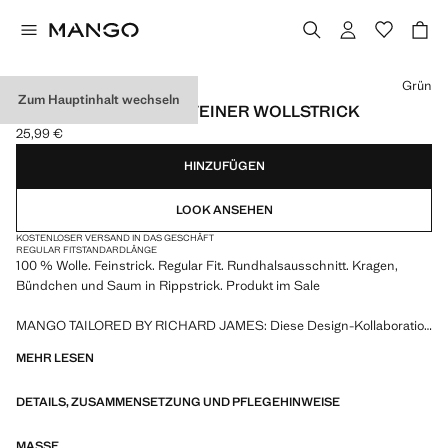
Wählen Sie eine Farbe
Grün
Zum Hauptinhalt wechseln
PULLOVER AUS 100% FEINER WOLLSTRICK
25,99 €
Aktueller Preis [25,99 € ]
HINZUFÜGEN
LOOK ANSEHEN
KOSTENLOSER VERSAND IN DAS GESCHÄFT
REGULAR FIT
STANDARDLÄNGE
100 % Wolle. Feinstrick. Regular Fit. Rundhalsausschnitt. Kragen,
Bündchen und Saum in Rippstrick. Produkt im Sale
MANGO TAILORED BY RICHARD JAMES: Diese Design-Kollaboration
verbindet das elegante und gewagte Design von Richard James mit
MEHR LESEN
der modernen Essenz von Mango. Das Ergebnis ist eine Kollektion
eleganter und erschwinglicher Maßkleidung, die den Fokus auf die
DETAILS, ZUSAMMENSETZUNG UND PFLEGEHINWEISE
Neuinterpretation der Prints und Schnitte von Richard James mit
definierteren Silhouetten, Farbkontrasten und hochwertigen Stoffen
legt
MASSE