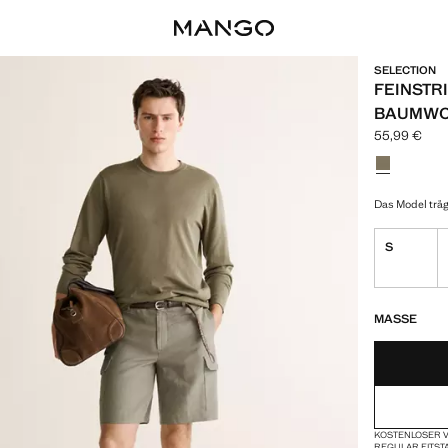
SELECTION
FEINSTR
BAUMWO
55,99 €
Aktueller Pre
Wählen Sie 
Das Model träg
S
NUR WENIGE 
NICHT VORRÄT
MASSE
KOSTENLOSER V
REGULAR FIT
ST