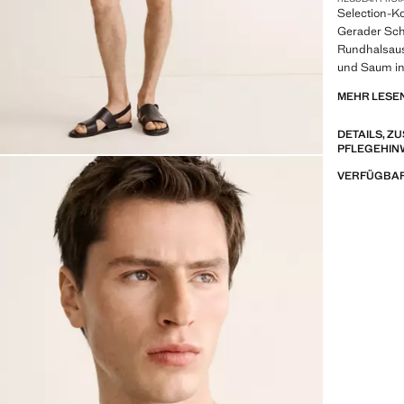
Selection-Ko
Gerader Schn
Rundhalsaus
und Saum in
Sale
MEHR LESE
SELECTION: 
DETAILS, 
Kleidungsstü
PFLEGEHIN
Linien und e
auszeichnen.
VERFÜGBAR
für eine zeit