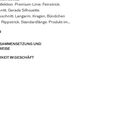
llektion. Premium-Linie. Feinstrick.
itt. Gerade Silhouette.
schnitt. Langarm. Kragen, Bündchen
 Rippstrick. Standardlänge. Produkt im
N
Eine Kollektion mit klassischen
ZUSAMMENSETZUNG UND
cken, die sich durch minimalistische
WEISE
in sorgfältig ausgearbeitetes Design
 Hergestellt aus hochwertigen Stoffen
KEIT IM GESCHÄFT
lose und stilvolle Garderobe