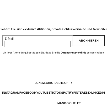
Sichern Sie sich exklusive Aktionen, private Schlussverkäufe und Neuheite
E-Mail
ABONNIEREN
Mit Ihrer Anmeldung bestätigen Sie, dass Sie die
Datenschutzrichtlinie
gelesen haben.
LUXEMBURG
·
DEUTSCH
INSTAGRAM
FACEBOOK
YOUTUBE
TIKTOK
SPOTIFY
PINTEREST
X
LINKEDIN
MANGO OUTLET