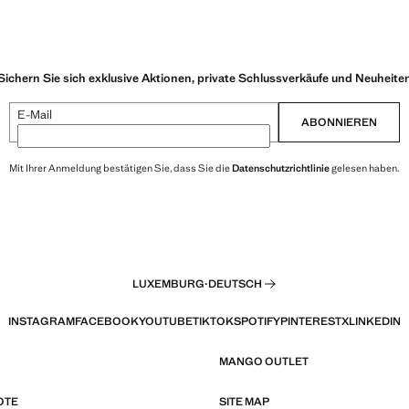
Sichern Sie sich exklusive Aktionen, private Schlussverkäufe und Neuheite
E-Mail
ABONNIEREN
Mit Ihrer Anmeldung bestätigen Sie, dass Sie die
Datenschutzrichtlinie
gelesen haben.
LUXEMBURG
·
DEUTSCH
INSTAGRAM
FACEBOOK
YOUTUBE
TIKTOK
SPOTIFY
PINTEREST
X
LINKEDIN
MANGO OUTLET
OTE
SITE MAP