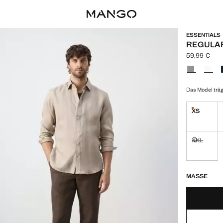
ESSENTIALS
REGULAR
59,99 €
Aktueller Pre
Wählen Sie 
Das Model träg
XS
Nur wenige
XXL
Nicht vorrä
NUR WENIGE 
NICHT VORRÄT
MASSE