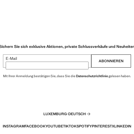
Sichern Sie sich exklusive Aktionen, private Schlussverkäufe und Neuheite
E-Mail
ABONNIEREN
Mit Ihrer Anmeldung bestätigen Sie, dass Sie die
Datenschutzrichtlinie
gelesen haben.
LUXEMBURG
·
DEUTSCH
INSTAGRAM
FACEBOOK
YOUTUBE
TIKTOK
SPOTIFY
PINTEREST
X
LINKEDIN