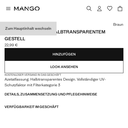
Wählen Sie eine Farbe
Braun
Zum Hauptinhalt wechseln
SONNENBRILLE MIT HALBTRANSPARENTEM
GESTELL
22,99 €
Aktueller Preis [22,99 € ]
HINZUFÜGEN
LOOK ANSEHEN
KOSTENLOSER VERSAND IN DAS GESCHÄFT
Azetatfassung. Halbtransparentes Design. Vollständiger UV-
Schutzfaktor mit Filterkategorie 3
DETAILS, ZUSAMMENSETZUNG UND PFLEGEHINWEISE
VERFÜGBARKEIT IM GESCHÄFT