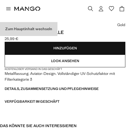
Wählen Sie eine Farbe
Gold
Zum Hauptinhalt wechseln
AVIATOR-SONNENBRILLE
25,99 €
Aktueller Preis [25,99 € ]
HINZUFÜGEN
LOOK ANSEHEN
KOSTENLOSER VERSAND IN DAS GESCHÄFT
Metallfassung. Aviator-Design. Vollständiger UV-Schutzfaktor mit
Filterkategorie 3
DETAILS, ZUSAMMENSETZUNG UND PFLEGEHINWEISE
VERFÜGBARKEIT IM GESCHÄFT
DAS KÖNNTE SIE AUCH INTERESSIEREN