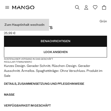
Wählen Sie eine Farbe
Grün
Zum Hauptinhalt wechseln
MINIKLEID MIT VOLANTS
25,99 €
Aktueller Preis [25,99 € ]
BENACHRICHTIGEN
LOOK ANSEHEN
KOSTENLOSER VERSAND IN DAS GESCHÄFT
REGULAR FIT
MINI/MIKRO
Kurzes Design. Gerader Schnitt. Rüschen-Design. Gerader
Ausschnitt. Ärmellos. Spaghettiträger. Ohne Verschluss. Produkt im
Sale
DETAILS, ZUSAMMENSETZUNG UND PFLEGEHINWEISE
MASSE
VERFÜGBARKEIT IM GESCHÄFT