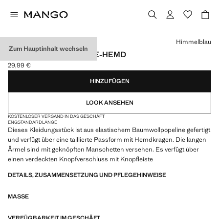
Wählen Sie eine Farbe
Himmelblau
Zum Hauptinhalt wechseln
TAILLIERTES POPELINE-HEMD
29,99 €
Aktueller Preis [29,99 € ]
HINZUFÜGEN
LOOK ANSEHEN
KOSTENLOSER VERSAND IN DAS GESCHÄFT
ENG
STANDARDLÄNGE
Dieses Kleidungsstück ist aus elastischem Baumwollpopeline gefertigt
und verfügt über eine taillierte Passform mit Hemdkragen. Die langen
Ärmel sind mit geknöpften Manschetten versehen. Es verfügt über
einen verdeckten Knopfverschluss mit Knopfleiste
DETAILS, ZUSAMMENSETZUNG UND PFLEGEHINWEISE
MASSE
VERFÜGBARKEIT IM GESCHÄFT