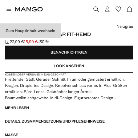
Wählen Sie eine Farbe
Nerzgrau
Zum Hauptinhalt wechseln
FLIESSENDES REGULAR FIT-HEMD
22,99 €
15,99 €
-30 %
Ausgangspreis durchgestrichen [22,99 € ]
Aktueller Preis [15,99 € ]
BENACHRICHTIGEN
LOOK ANSEHEN
KOSTENLOSER VERSAND IN DAS GESCHÄFT
Fließender Stoff. Gerader Schnitt. In uni oder gemustert erhältlich.
Kragen. Drapiertes Design. Knopfverschluss vorne. In Plus-Größen
erhältlich. Büro-Looks. Geknöpfter langer Ärmel.
Baumwollmischgewebe. Midi-Design. Figurbetontes Design.
Asymmetrisches Design. Breiter Träger. Asymmetrischer Ausschnitt.
MEHR LESEN
Verstellbare Schleife. Ärmellos. Leichter Stoff. Vorderer Verschluss.
Langarm. Standarddesign. A-Linien-Design. Bedrucktes Design.
DETAILS, ZUSAMMENSETZUNG UND PFLEGEHINWEISE
Seitlicher Verschluss. Kollektion für Partys, Feierlichkeiten und
Kommunionen
MASSE