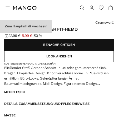
Wählen Sie eine Farbe
Cremeweiß
Zum Hauptinhalt wechseln
FLIESSENDES REGULAR FIT-HEMD
22,99 €
15,99 €
-30 %
Ausgangspreis durchgestrichen [22,99 € ]
Aktueller Preis [15,99 € ]
BENACHRICHTIGEN
LOOK ANSEHEN
KOSTENLOSER VERSAND IN DAS GESCHÄFT
Fließender Stoff. Gerader Schnitt. In uni oder gemustert erhältlich.
Kragen. Drapiertes Design. Knopfverschluss vorne. In Plus-Größen
erhältlich. Büro-Looks. Geknöpfter langer Ärmel.
Baumwollmischgewebe. Midi-Design. Figurbetontes Design.
Asymmetrisches Design. Breiter Träger. Asymmetrischer Ausschnitt.
MEHR LESEN
Verstellbare Schleife. Ärmellos. Leichter Stoff. Vorderer Verschluss.
Langarm. Standarddesign. A-Linien-Design. Bedrucktes Design.
DETAILS, ZUSAMMENSETZUNG UND PFLEGEHINWEISE
Seitlicher Verschluss. Kollektion für Partys, Feierlichkeiten und
Kommunionen
MASSE