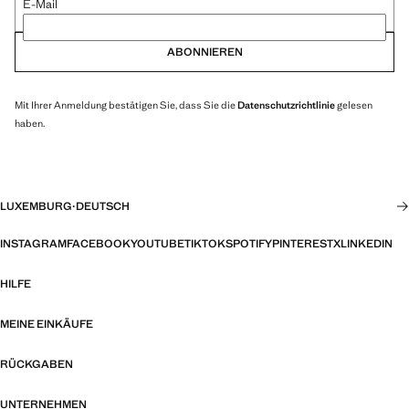
E-Mail
ABONNIEREN
Mit Ihrer Anmeldung bestätigen Sie, dass Sie die
Datenschutzrichtlinie
gelesen
haben.
LUXEMBURG
·
DEUTSCH
INSTAGRAM
FACEBOOK
YOUTUBE
TIKTOK
SPOTIFY
PINTEREST
X
LINKEDIN
HILFE
MEINE EINKÄUFE
RÜCKGABEN
UNTERNEHMEN