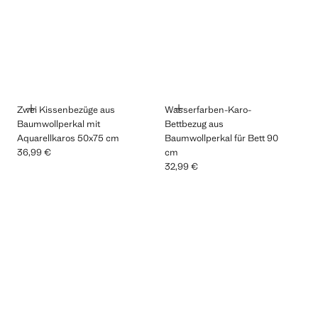
HINZUFÜGEN
HINZUFÜGEN
Zwei Kissenbezüge aus
Wasserfarben-Karo-
Baumwollperkal mit
Bettbezug aus
Aquarellkaros 50x75 cm
Baumwollperkal für Bett 90
36,99 €
cm
Aktueller Preis [36,99 € ]
32,99 €
Aktueller Preis [32,99 € ]