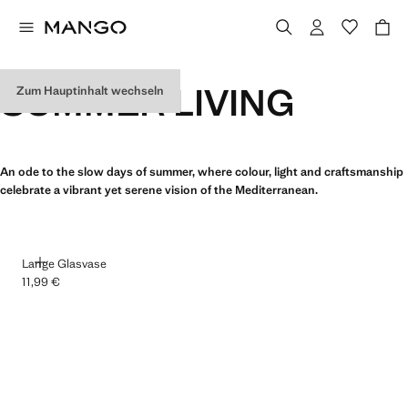
SUMMER LIVING
Zum Hauptinhalt wechseln
An ode to the slow days of summer, where colour, light and craftsmanship
celebrate a vibrant yet serene vision of the Mediterranean.
HINZUFÜGEN
Lange Glasvase
11,99 €
Aktueller Preis [11,99 € ]