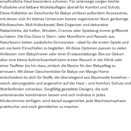
empfindliche Haut besonders schonen. Für unterwegs sorgen leichte
Fußsäcke und faltbare Wickelauflagen überall für Komfort und Schutz.
Diese Kollektion an Geschenke für Babys umfasst außerdem Accessoires,
mit denen sich ihr kleines Universum besser organisieren lässt: geräumige
Kliniktaschen, Mull-Kulturbeutel, Bett-Organizer und dekorative
Rattankörbe, die helfen, Windeln, Cremes oder Spielzeug immer griffbereit
zu haben. Die Dou Dous in Stern- oder Mondform und Rasseln aus
Naturfasern bieten zusätzliche Sinnesreize – ideal für die ersten Spiele und
um sie beim Einschlafen zu begleiten. All diese Optionen passen zu vielen
Anlässen: vom Babyshower oder einer Erstausstattungs-Box zur Geburt
über eine kleine Aufmerksamkeit beim ersten Besuch in der Klinik oder
einer Tauffeier bis hin dazu, einfach die Basics für den Babyalltag zu
erneuern. Mit dieser Geschenkidee für Babys von Mango Home
entscheidest du dich für Stoffe, die überwiegend aus Baumwolle bestehen –
weich, atmungsaktiv und angenehm auf der Haut – und Komfort, Schutz und
Wohlbefinden schenken. Sorgfältig gestaltete Designs, die sich
untereinander kombinieren lassen und sich mühelos in jedes
Kinderzimmer einfügen, sind darauf ausgerichtet, jede Wachstumsphase
praktischer und noch gemütlicher zu machen.