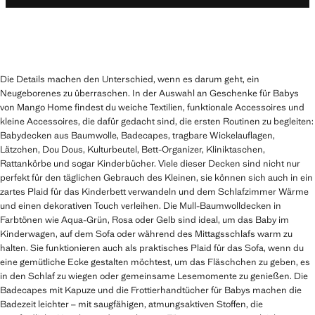
Die Details machen den Unterschied, wenn es darum geht, ein
Neugeborenes zu überraschen. In der Auswahl an Geschenke für Babys
von Mango Home findest du weiche Textilien, funktionale Accessoires und
kleine Accessoires, die dafür gedacht sind, die ersten Routinen zu begleiten:
Babydecken aus Baumwolle, Badecapes, tragbare Wickelauflagen,
Lätzchen, Dou Dous, Kulturbeutel, Bett-Organizer, Kliniktaschen,
Rattankörbe und sogar Kinderbücher. Viele dieser Decken sind nicht nur
perfekt für den täglichen Gebrauch des Kleinen, sie können sich auch in ein
zartes Plaid für das Kinderbett verwandeln und dem Schlafzimmer Wärme
und einen dekorativen Touch verleihen. Die Mull-Baumwolldecken in
Farbtönen wie Aqua-Grün, Rosa oder Gelb sind ideal, um das Baby im
Kinderwagen, auf dem Sofa oder während des Mittagsschlafs warm zu
halten. Sie funktionieren auch als praktisches Plaid für das Sofa, wenn du
eine gemütliche Ecke gestalten möchtest, um das Fläschchen zu geben, es
in den Schlaf zu wiegen oder gemeinsame Lesemomente zu genießen. Die
Badecapes mit Kapuze und die Frottierhandtücher für Babys machen die
Badezeit leichter – mit saugfähigen, atmungsaktiven Stoffen, die