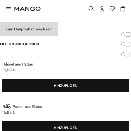
BABYGESCHENKE
Zum Hauptinhalt wechseln
Änder
Wen
FILTERN UND ORDNEN
Meh
Ma
RASSEL AUS RATTAN
Rassel aus Rattan
15,99 €
Aktueller Preis [15,99 € ]
HINZUFÜGEN
BABY-RASSEL AUS RATTAN
Baby-Rassel aus Rattan
15,99 €
Aktueller Preis [15,99 € ]
HINZUFÜGEN