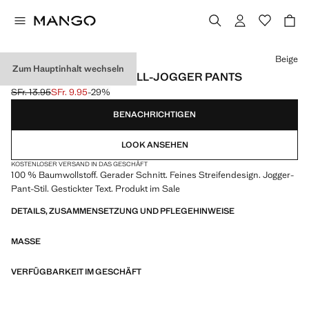
Wählen Sie eine Farbe
Beige
Zum Hauptinhalt wechseln
GESTREIFTE BAUMWOLL-JOGGER PANTS
SFr. 13.95
SFr. 9.95
-29%
Ausgangspreis durchgestrichen [SFr. 13.95 ]
Aktueller Preis [SFr. 9.95 ]
BENACHRICHTIGEN
LOOK ANSEHEN
KOSTENLOSER VERSAND IN DAS GESCHÄFT
100 % Baumwollstoff. Gerader Schnitt. Feines Streifendesign. Jogger-
Pant-Stil. Gestickter Text. Produkt im Sale
DETAILS, ZUSAMMENSETZUNG UND PFLEGEHINWEISE
MASSE
VERFÜGBARKEIT IM GESCHÄFT