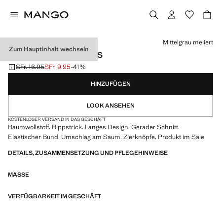
Wählen Sie eine Farbe
Mittelgrau meliert
Zum Hauptinhalt wechseln
RIPPSTRICK-LEGGINGS
SFr. 16.95
SFr. 9.95
-41%
Ausgangspreis durchgestrichen [SFr. 16.95 ]
Aktueller Preis [SFr. 9.95 ]
HINZUFÜGEN
LOOK ANSEHEN
KOSTENLOSER VERSAND IN DAS GESCHÄFT
Baumwollstoff. Rippstrick. Langes Design. Gerader Schnitt.
Elastischer Bund. Umschlag am Saum. Zierknöpfe. Produkt im Sale
DETAILS, ZUSAMMENSETZUNG UND PFLEGEHINWEISE
MASSE
VERFÜGBARKEIT IM GESCHÄFT