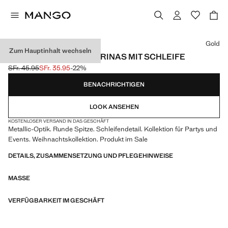
Wählen Sie eine Farbe
Gold
Zum Hauptinhalt wechseln
METALLISIERTE BALLERINAS MIT SCHLEIFE
SFr. 45.95
SFr. 35.95
-22%
Ausgangspreis durchgestrichen [SFr. 45.95 ]
Aktueller Preis [SFr. 35.95 ]
BENACHRICHTIGEN
LOOK ANSEHEN
KOSTENLOSER VERSAND IN DAS GESCHÄFT
Metallic-Optik. Runde Spitze. Schleifendetail. Kollektion für Partys und
Events. Weihnachtskollektion. Produkt im Sale
DETAILS, ZUSAMMENSETZUNG UND PFLEGEHINWEISE
MASSE
VERFÜGBARKEIT IM GESCHÄFT