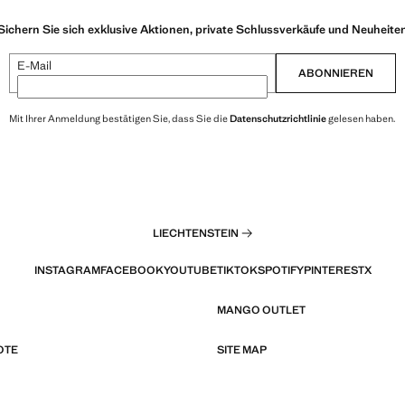
Sichern Sie sich exklusive Aktionen, private Schlussverkäufe und Neuheite
E-Mail
ABONNIEREN
Mit Ihrer Anmeldung bestätigen Sie, dass Sie die
Datenschutzrichtlinie
gelesen haben.
LIECHTENSTEIN
INSTAGRAM
FACEBOOK
YOUTUBE
TIKTOK
SPOTIFY
PINTEREST
X
MANGO OUTLET
OTE
SITE MAP