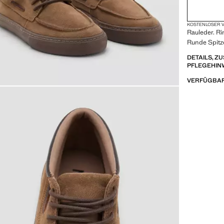
KOSTENLOSER V
Rauleder. R
Runde Spitz
DETAILS, 
PFLEGEHIN
VERFÜGBAR