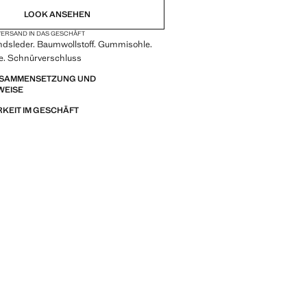
LOOK ANSEHEN
ERSAND IN DAS GESCHÄFT
indsleder. Baumwollstoff. Gummisohle.
e. Schnürverschluss
ZUSAMMENSETZUNG UND
WEISE
KEIT IM GESCHÄFT