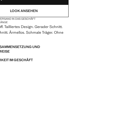
LOOK ANSEHEN
ERSAND IN DAS GESCHÄFT
LÄNGE
f. Tailliertes Design. Gerader Schnitt.
hnitt. Ärmellos. Schmale Träger. Ohne
ZUSAMMENSETZUNG UND
WEISE
KEIT IM GESCHÄFT