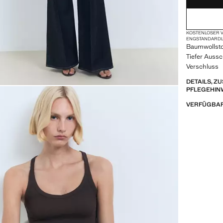
KOSTENLOSER V
ENG
STANDARD
Baumwollstof
Tiefer Aussc
Verschluss
DETAILS, 
PFLEGEHIN
VERFÜGBAR