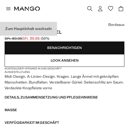
Wählen Sie eine Farbe
Bordeaux
Zum Hauptinhalt wechseln
HEMDKLEID MIT GÜRTEL
SFr. 89.95
SFr. 39.95
-56%
Ausgangspreis durchgestrichen [SFr. 89.95 ]
Aktueller Preis [SFr. 39.95 ]
BENACHRICHTIGEN
LOOK ANSEHEN
KOSTENLOSER VERSAND IN DAS GESCHÄFT
AUSGESTELLT
LANG
Midi-Design. A-Linien-Design. Kragen. Lange Ärmel mit geknöpften
Manschetten. Bundfalten. Verstellbarer Gürtel. Seitenschlitz am Saum.
Verdeckte Knopfleiste vorne
DETAILS, ZUSAMMENSETZUNG UND PFLEGEHINWEISE
MASSE
VERFÜGBARKEIT IM GESCHÄFT