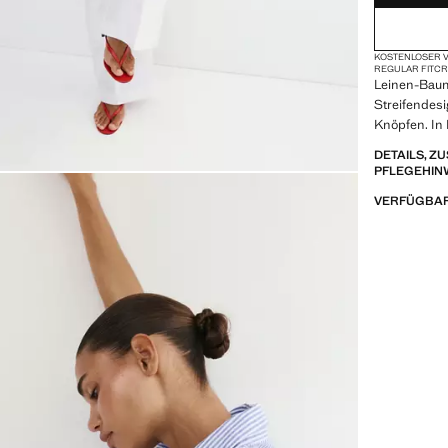
KOSTENLOSER V
REGULAR FIT
CR
Leinen-Baum
Streifendesi
Knöpfen. In 
DETAILS, 
PFLEGEHIN
VERFÜGBAR