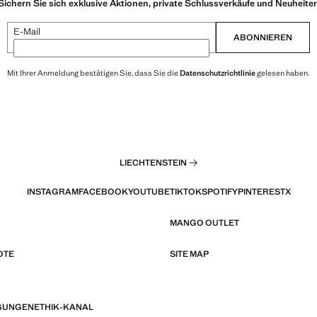
Sichern Sie sich exklusive Aktionen, private Schlussverkäufe und Neuheite
E-Mail
ABONNIEREN
Mit Ihrer Anmeldung bestätigen Sie, dass Sie die
Datenschutzrichtlinie
gelesen haben.
LIECHTENSTEIN
INSTAGRAM
FACEBOOK
YOUTUBE
TIKTOK
SPOTIFY
PINTEREST
X
MANGO OUTLET
OTE
SITE MAP
GUNGEN
ETHIK-KANAL