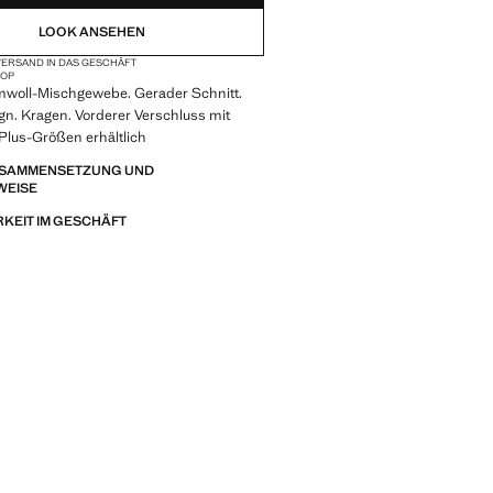
LOOK ANSEHEN
ERSAND IN DAS GESCHÄFT
OP
woll-Mischgewebe. Gerader Schnitt.
gn. Kragen. Vorderer Verschluss mit
Plus-Größen erhältlich
ZUSAMMENSETZUNG UND
WEISE
KEIT IM GESCHÄFT