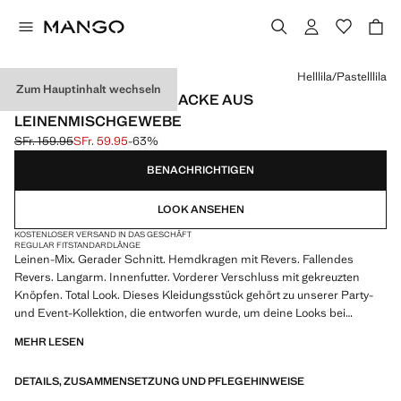
Wählen Sie eine Farbe
Helllila/Pastelllila
Zum Hauptinhalt wechseln
ZWEIREIHIGE ANZUGJACKE AUS
LEINENMISCHGEWEBE
SFr. 159.95
SFr. 59.95
-63%
Ausgangspreis durchgestrichen [SFr. 159.95 ]
Aktueller Preis [SFr. 59.95 ]
BENACHRICHTIGEN
LOOK ANSEHEN
KOSTENLOSER VERSAND IN DAS GESCHÄFT
REGULAR FIT
STANDARDLÄNGE
Leinen-Mix. Gerader Schnitt. Hemdkragen mit Revers. Fallendes
Revers. Langarm. Innenfutter. Vorderer Verschluss mit gekreuzten
Knöpfen. Total Look. Dieses Kleidungsstück gehört zu unserer Party-
und Event-Kollektion, die entworfen wurde, um deine Looks bei
besonderen Anlässen zu veredeln. Produkt im Sale
MEHR LESEN
DETAILS, ZUSAMMENSETZUNG UND PFLEGEHINWEISE