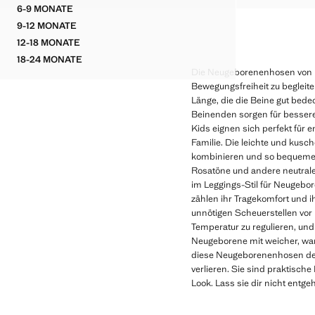
6-9 MONATE
FLORALE BAUMWOLLHOSE
9-12 MONATE
FLORALE BAUMWOLLHOSE
12-18 MONATE
FLORALE BAUMWOLLHOSE
18-24 MONATE
FLORALE BAUMWOLLHOSE
Die Neugeborenenhosen von M
Bewegungsfreiheit zu begleite
Länge, die die Beine gut be
Beinenden sorgen für besser
Kids eignen sich perfekt für
Familie. Die leichte und kusch
kombinieren und so bequeme Ou
Rosatöne und andere neutrale
im Leggings-Stil für Neugebor
zählen ihr Tragekomfort und 
unnötigen Scheuerstellen vor 
Temperatur zu regulieren, und
Neugeborene mit weicher, warm
diese Neugeborenenhosen de
verlieren. Sie sind praktisch
Look. Lass sie dir nicht entge