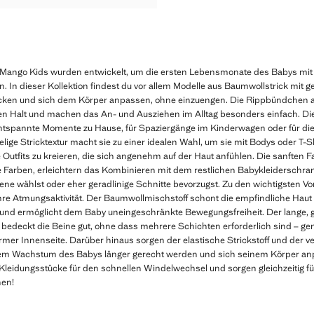
ango Kids wurden entwickelt, um die ersten Lebensmonate des Babys mit
n. In dieser Kollektion findest du vor allem Modelle aus Baumwollstrick mit g
decken und sich dem Körper anpassen, ohne einzuengen. Die Rippbündchen
en Halt und machen das An- und Ausziehen im Alltag besonders einfach. 
 entspannte Momente zu Hause, für Spaziergänge im Kinderwagen oder für di
elige Stricktextur macht sie zu einer idealen Wahl, um sie mit Bodys oder T-
tfits zu kreieren, die sich angenehm auf der Haut anfühlen. Die sanften Far
 Farben, erleichtern das Kombinieren mit dem restlichen Babykleiderschrank
ene wählst oder eher geradlinige Schnitte bevorzugst. Zu den wichtigsten Vor
ihre Atmungsaktivität. Der Baumwollmischstoff schont die empfindliche Hau
und ermöglicht dem Baby uneingeschränkte Bewegungsfreiheit. Der lange, ger
 bedeckt die Beine gut, ohne dass mehrere Schichten erforderlich sind – ge
er Innenseite. Darüber hinaus sorgen der elastische Strickstoff und der ve
m Wachstum des Babys länger gerecht werden und sich seinem Körper anp
e Kleidungsstücke für den schnellen Windelwechsel und sorgen gleichzeitig 
hen!