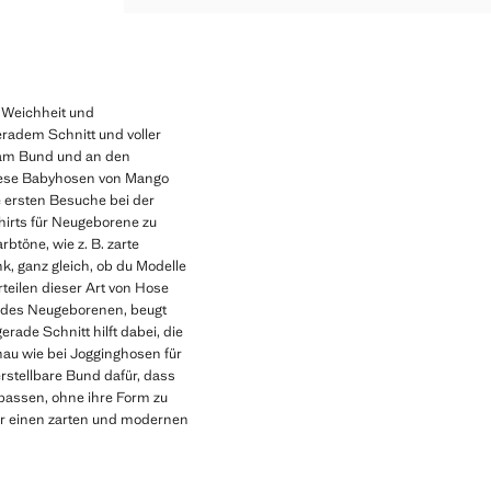
 Weichheit und
eradem Schnitt und voller
 am Bund und an den
Diese Babyhosen von Mango
e ersten Besuche bei der
Shirts für Neugeborene zu
btöne, wie z. B. zarte
, ganz gleich, ob du Modelle
teilen dieser Art von Hose
t des Neugeborenen, beugt
ade Schnitt hilft dabei, die
nau wie bei Jogginghosen für
rstellbare Bund dafür, dass
assen, ohne ihre Form zu
für einen zarten und modernen