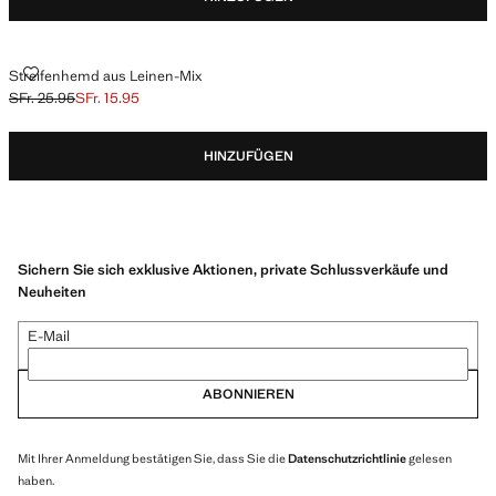
STREIFENHEMD AUS LEINEN-MIX
Streifenhemd aus Leinen-Mix
SFr. 25.95
SFr. 15.95
Ausgangspreis durchgestrichen [SFr. 25.95 ]
Aktueller Preis [SFr. 15.95 ]
HINZUFÜGEN
Sichern Sie sich exklusive Aktionen, private Schlussverkäufe und
Neuheiten
E-Mail
ABONNIEREN
Mit Ihrer Anmeldung bestätigen Sie, dass Sie die
Datenschutzrichtlinie
gelesen
haben.