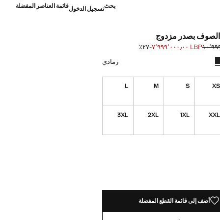
بحث
قائمة العناصر المفضلة
تسجيل الدخول
لصوف بصدر مزدوج
LBP ٧٬٩٩٩٬٠٠٠٫٠٠
؜-٢٧٪؜
]
١٠٬٩٩٩٬٠٠٠ ]
ني متوسط
م اختيار اللون رمادي
رمادي
L
M
S
X
3XL
2XL
1XL
XX
ده!
أضف إلى قائمة القطع المفضلة