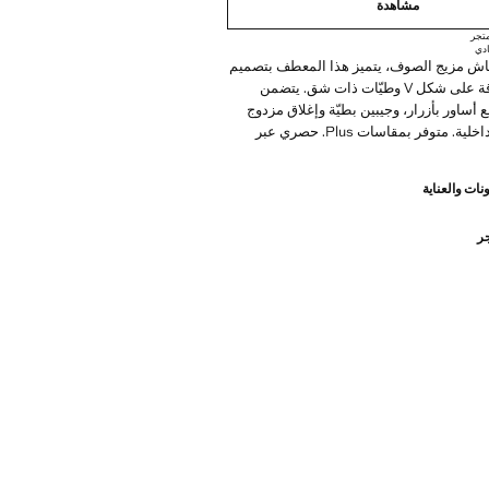
مشاهدة
تجر
دي
ش مزيج الصوف، يتميز هذا المعطف بتصميم
مستقيم مع ياقة على شكل V وطيّات ذات شق. يتضمن
 أساور بأزرار، وجيبين بطيّة وإغلاق مزدوج
الأزرار. بطانة داخلية. متوفر بمقاسات Plus. حصري عبر
نات والعناية
جر