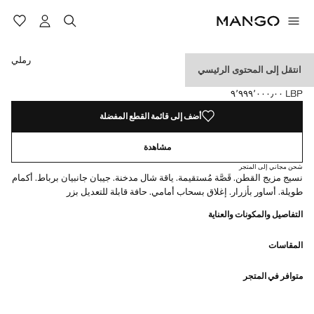
حدد اللون
رملي
انتقل إلى المحتوى الرئيسي
جاكيت قطني بسحابة
LBP ٩٬٩٩٩٬٠٠٠٫٠٠
السعر الحالي [LBP ٩٬٩٩٩٬٠٠٠٫٠٠ ]
أضف إلى قائمة القطع المفضلة
مشاهدة
شحن مجاني إلى المتجر
نسيج مزيج القطن. قَصَّة مُستقيمة. ياقة شال مدخنة. جيبان جانبيان برباط. أكمام
طويلة. أساور بأزرار. إغلاق بسحاب أمامي. حافة قابلة للتعديل بزر
التفاصيل والمكونات والعناية
المقاسات
متوافر في المتجر