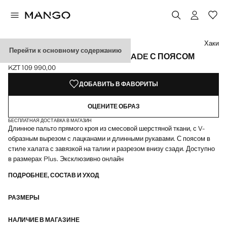
Выберите цвет
Цвет Серебристый лед
Выбранный цвет: Хаки
Хаки
Перейти к основному содержанию
ШЕРСТЯНОЕ ПАЛЬТО HANDMADE С ПОЯСОМ
KZT 109 990,00
Текущая цена [KZT 109 990,00 ]
ДОБАВИТЬ В ФАВОРИТЫ
ОЦЕНИТЕ ОБРАЗ
БЕСПЛАТНАЯ ДОСТАВКА В МАГАЗИН
Длинное пальто прямого кроя из смесовой шерстяной ткани, с V-
образным вырезом с лацканами и длинными рукавами. С поясом в
стиле халата с завязкой на талии и разрезом внизу сзади. Доступно
в размерах Plus. Эксклюзивно онлайн
ПОДРОБНЕЕ, СОСТАВ И УХОД
РАЗМЕРЫ
НАЛИЧИЕ В МАГАЗИНЕ