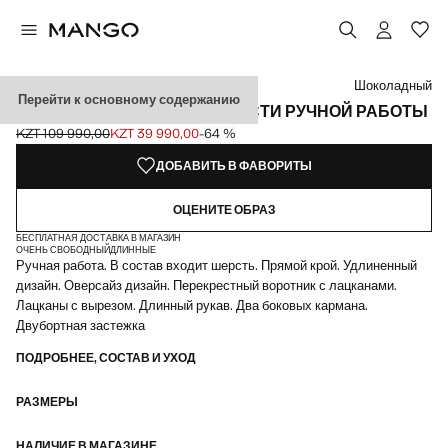
Выберите цвет
Цвет Черный
Цвет Коричневый средний
Выбранный цвет: Шоколадный
Шоколадный
Перейти к основному содержанию
ОБЪЕМНОЕ ПАЛЬТО ИЗ ШЕРСТИ РУЧНОЙ РАБОТЫ
KZT 109 990,00
KZT 39 990,00
-64 %
Начальная цена зачеркнута [KZT 109 990,00 ]
Текущая цена [KZT 39 990,00 ]
ДОБАВИТЬ В ФАВОРИТЫ
ОЦЕНИТЕ ОБРАЗ
БЕСПЛАТНАЯ ДОСТАВКА В МАГАЗИН
ОЧЕНЬ СВОБОДНЫЙ
ДЛИННЫЕ
Ручная работа. В состав входит шерсть. Прямой крой. Удлиненный
дизайн. Оверсайз дизайн. Перекрестный воротник с лацканами.
Лацканы с вырезом. Длинный рукав. Два боковых кармана.
Двубортная застежка
ПОДРОБНЕЕ, СОСТАВ И УХОД
РАЗМЕРЫ
НАЛИЧИЕ В МАГАЗИНЕ