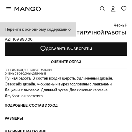
Выберите цвет
Выбранный цвет: Черный
Цвет Коричневый средний
Цвет Шоколадный
Черный
Перейти к основному содержанию
ОБЪЕМНОЕ ПАЛЬТО ИЗ ШЕРСТИ РУЧНОЙ РАБОТЫ
KZT 109 990,00
Текущая цена [KZT 109 990,00 ]
ДОБАВИТЬ В ФАВОРИТЫ
ОЦЕНИТЕ ОБРАЗ
БЕСПЛАТНАЯ ДОСТАВКА В МАГАЗИН
ОЧЕНЬ СВОБОДНЫЙ
ДЛИННЫЕ
Ручная работа. В состав входит шерсть. Удлиненный дизайн.
Оверсайз дизайн. V-образный вырез горловины с лацканами.
Лацканы с вырезом. Длинный рукав. Два боковых кармана.
Двубортная застежка
ПОДРОБНЕЕ, СОСТАВ И УХОД
РАЗМЕРЫ
НАЛИЧИЕ В МАГАЗИНЕ