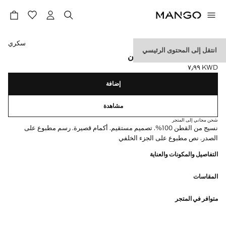
حدد اللون
سكري
انتقل إلى المحتوى الرئيسي
تي شيرت مطبوع من القطن
KWD ٧٫٩٩
السعر الحالي [KWD ٧٫٩٩ ]
إضافة
مشاهدة
شحن مجاني إلى المتجر
نسيج من القطن 100%. تصميم مستقيم. أكمام قصيرة. رسم مطبوع على
الصدر. نص مطبوع على الجزء الخلفي
التفاصيل والمكونات والعناية
المقاسات
متوافر في المتجر