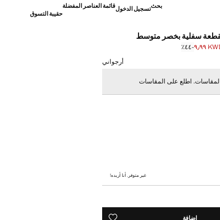
بحث
قائمة العناصر المفضلة
تسجيل الدخول
حقيبة التسوق
 بقطعة سفلية بخصر متوسط
KWD ٩٫
؜-٤٤٪؜
]
KW ١٧٫٩٩ ]
أرجواني
لمقاسات. اطلع على المقاسات
غير متوفر. أنا أريده!
إضافة