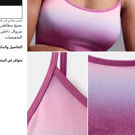
شحن مجاني إلى الم
نسيج مطاطي. ح
سروال داخلي 
التخفيضات
التفاصيل والمكو
متوافر في المت