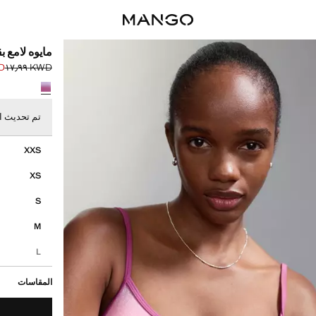
مايوه لامع
٩٩
KWD ١٧٫٩٩
السعر الحالي [KWD ٩٫٩٩ 
السعر الأول محذوف [D
حدد اللون
تم تحديث ا
إختر مقاسك
XXS
XS
S
M
L
المقاسات