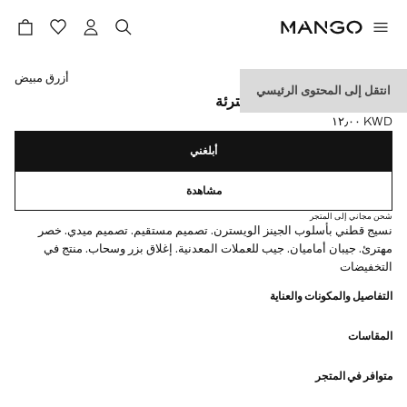
حدد اللون
أزرق مبيض
انتقل إلى المحتوى الرئيسي
تنورة جينز ميدي بحواف مهترئة
KWD ١٢٫٠٠
السعر الحالي [KWD ١٢٫٠٠ ]
أبلغني
مشاهدة
شحن مجاني إلى المتجر
نسيج قطني بأسلوب الجينز الويسترن. تصميم مستقيم. تصميم ميدي. خصر
مهترئ. جيبان أماميان. جيب للعملات المعدنية. إغلاق بزر وسحاب. منتج في
التخفيضات
التفاصيل والمكونات والعناية
المقاسات
متوافر في المتجر