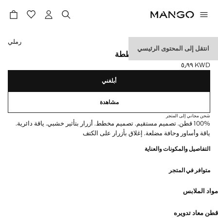
حدد اللون
رملي
انتقل إلى المحتوى الرئيسي
سترة من مزيج القطن مخططة
KWD ٥٫٩٩
السعر الحالي [KWD ٥٫٩٩ ]
أبلغني
مشاهدة
شحن مجاني إلى المتجر
100% قطن. تصميم مستقيم. تصميم مخطط. أزرار بتأثير خشبي. ياقة دائرية.
ياقة وأساور وحافة مضلعة. إغلاق بأزرار على الكتف
التفاصيل والمكونات والعناية
متوافر في المتجر
مواد الملابس
قطن معاد تدويره