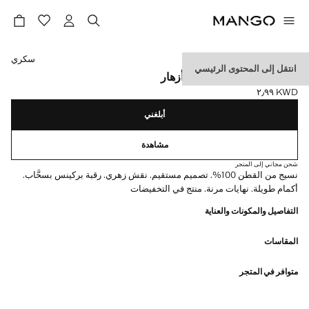
حدد اللون
سكري
انتقل إلى المحتوى الرئيسي
سويت شيرت عليه طباعة أزهار
KWD ٢٫٩٩
السعر الحالي [KWD ٢٫٩٩ ]
أبلغني
مشاهدة
شحن مجاني إلى المتجر
نسيج من القطن 100%. تصميم مستقيم. نقش زهري. رقبة بركينس بسحَّاب.
أكمام طويلة. نهايات مرنة. منتج في التخفيضات
التفاصيل والمكونات والعناية
المقاسات
متوافر في المتجر