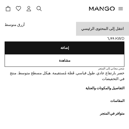
حدد اللون
أزرق متوسط
انتقل إلى المحتوى الرئيسي
سرال إلى الركبة جينز
KWD ٦٫٩٩
السعر الحالي [KWD ٦٫٩٩ ]
إضافة
مشاهدة
شحن مجاني إلى المتجر
خصر بارتفاع عادي. طول قياسي. قَصَّة مُستقيمة. هيكل مسطح متوسط. منتج
في التخفيضات
التفاصيل والمكونات والعناية
المقاسات
متوافر في المتجر