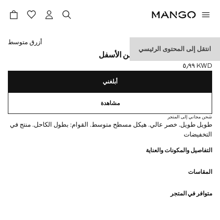
حدد اللون
أزرق متوسط
انتقل إلى المحتوى الرئيسي
جينز بساق واسعة متهرئ من الأسفل
KWD ٥٫٩٩
السعر الحالي [KWD ٥٫٩٩ ]
أبلغني
مشاهدة
شحن مجاني إلى المتجر
طويل طويل. خصر عالي. هيكل مسطح متوسط. القوام: بطول الكاحل. منتج في
التخفيضات
التفاصيل والمكونات والعناية
المقاسات
متوافر في المتجر