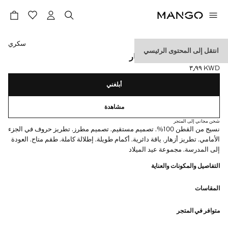
حدد اللون
سكري
انتقل إلى المحتوى الرئيسي
سويت شيرت مطرز بالأزهار
KWD ٣٫٩٩
السعر الحالي [KWD ٣٫٩٩ ]
أبلغني
مشاهدة
شحن مجاني إلى المتجر
نسيج من القطن 100%. تصميم مستقيم. تصميم مطرز. تطريز حروف في الجزء
الأمامي. تطريز أزهار. ياقة دائرية. أكمام طويلة. إطلالة كاملة. طقم متاح. العودة
إلى المدرسة. مجموعة عيد الميلاد
التفاصيل والمكونات والعناية
المقاسات
متوافر في المتجر