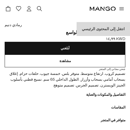
حدد اللون
رمادي دنيم
انتقل إلى المحتوى الرئيسي
بنطلون جينز سيينا الضيق الواسع
KWD ١٤٫٩٩
السعر الحالي [KWD ١٤٫٩٩ ]
أبلغني
مشاهدة
شحن مجاني إلى المتجر
تصميم كروب. ارتفاع متوسط. متوفر بلس. خمسة جيوب. حلقات حزام. إغلاق
بسحاب أمامي بسحاب وأزرار. الطول الداخلي 65 سم. نسيج قطني بأسلوب
الجينز الويسترن. تصميم الجرس. تصميم متوهج
التفاصيل والمكونات والعناية
المقاسات
متوافر في المتجر